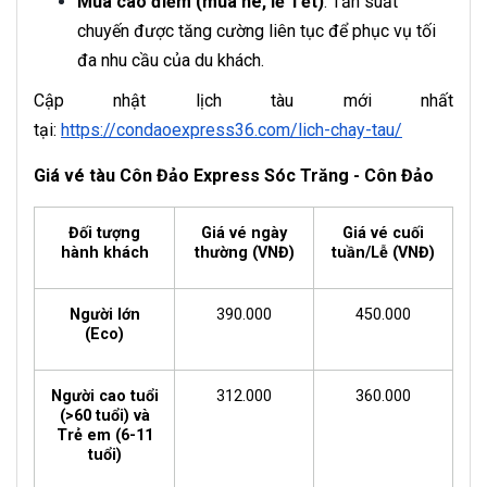
Mùa cao điểm (mùa hè, lễ Tết)
: Tần suất
chuyến được tăng cường liên tục để phục vụ tối
đa nhu cầu của du khách.
Cập nhật lịch tàu mới nhất
tại:
https://condaoexpress36.com/lich-chay-tau/
Giá vé tàu Côn Đảo Express Sóc Trăng - Côn Đảo
Đối tượng
Giá vé ngày
Giá vé cuối
hành khách
thường (VNĐ)
tuần/Lễ (VNĐ)
Người lớn
390.000
450.000
(Eco)
Người cao tuổi
312.000
360.000
(>60 tuổi) và
Trẻ em (6-11
tuổi)