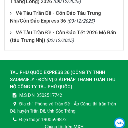
Thăng Long) 2026
(08/12/2025)
Vé Tàu Trần Đề - Côn Đảo Tàu Trưng
Nhị/Côn Đảo Express 36
(03/12/2025)
Vé Tàu Trần Đề - Côn Đảo Tết 2026 Mở Bán
(tàu Trưng Nhị)
(02/12/2025)
TÀU PHÚ QUỐC EXPRESS 36
(
CÔNG TY TNHH
SAOMAIFLY - ĐƠN VỊ GIẢI PHÁP THANH TOÁN THU
HỘ CÔNG TY TÀU PHÚ QUỐC
)
M.S.D.N: 3502517742
Địa chỉ:
Phòng vé Trần Đề - Ấp Cảng, thị trấn Trần
Đề, huyện Trần Đề, tỉnh Sóc Trăng
Điện thoại:
1900599872
Chúng tôi trên MXH