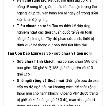
Hạn chế rung lắc
: Kết cấu hai thân tàu có khả
năng rẽ sóng tốt, giảm thiểu tối đa hiện tượng lắc
ngang, giúp tàu vận hành êm ái ngay cả trong điều
kiện biển động nhẹ.
Tiêu chuẩn an toàn
: Tàu có thiết kế đáp ứng
nghiêm ngặt các tiêu chuẩn quốc tế về an toàn
hàng hải, trang bị đầy đủ phao cứu sinh, thiết bị
định vị và hệ thống dự báo thời tiết hiện đại.
Tàu Côn Đảo Express 36 - sức chứa và tiện nghi
Sức chứa hành khách
: Tàu có sức chứa 598 ghế
bao gồm: 30 ghế VIP, 158 ghế tầng trên và 410
ghế Eco.
Ghế ngồi rộng và thoải mái
: Ghế ngồi bọc da cao
cấp có độ ngả sâu và khoảng cách để chân rộng
thoải mái cho hành khách. Khoang VIP được trang
bị ghế có khả năng ngả 130 độ, màn hình giải trí