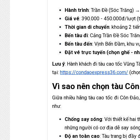
Hành trình
: Trần Đề (Sóc Trăng) 
Giá vé
: 390.000 - 450.000đ/lượt (
Thời gian di chuyển
: khoảng 2 tiế
Bến tàu đi
: Cảng Trần Đề Sóc Trăn
Bến tàu đến
: Vịnh Bến Đầm, khu v
Đặt vé trực tuyến (chọn ghế - nh
Lưu ý
: Hành khách đi tàu cao tốc Vũng T
tại:
https://condaoexpress36.com/
(chọn
Vì sao nên chọn tàu Cô
Giữa nhiều hãng tàu cao tốc đi Côn Đảo
như:
Chống say sóng
: Với thiết kế ha
những người có cơ địa dễ say sóng 
Độ an toàn cao
: Tàu trang bị đầy đ