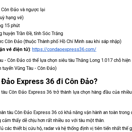
→ Côn Đảo và ngược lại
tuỳ hạng vé)
ng 15 phút
g huyện Trần Đề, tỉnh Sóc Trăng
ực Côn Đảo (thuộc Thành phố Hồ Chí Minh sau khi sáp nhập)
ận vé điện tử)
:
https://condaoexpress36.com/
àu - Côn Đảo có thể lựa chọn siêu tàu Thăng Long 1.017 chỗ hiện 
 tuyến Vũng Tàu - Côn Đảo)
n Đảo Express 36 đi Côn Đảo?
, tàu Côn Đảo Express 36 trở thành lựa chọn hàng đầu của nhiều
i thân tàu Côn Đảo Express 36 có khả năng vận hành an toàn trong 
cảm thấy dễ chịu hơn rất nhiều so với tàu một thân.
ủ các thiết bị cứu hộ, radar và hệ thống định vị tiên tiến nhất thế g