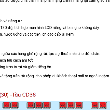
s 36 được chia thành hai phân hạng chính, mang lại cảm giác sa
nh và riêng tư.
130 độ, tích hợp màn hình LCD riêng và tai nghe không dây.
, nước uống và các tiện ích cao cấp đi kèm.
 giữa các hàng ghế rộng rãi, tạo sự thoải mái cho đôi chân.
ách tàu cách âm tốt.
ng trơn trượt và giảm tiếng ồn.
 và tầng trên rất rộng, cho phép du khách thoải mái ra ngoài ngắm