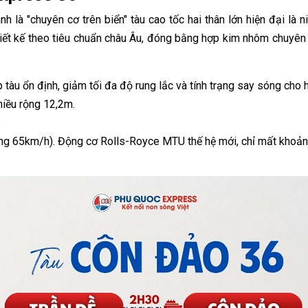
là "chuyên cơ trên biển" tàu cao tốc hai thân lớn hiện đại là n
iết kế theo tiêu chuẩn châu Âu, đóng bằng hợp kim nhôm chuyê
p tàu ổn định, giảm tối đa độ rung lắc và tính trạng say sóng cho 
hiều rộng 12,2m.
.
oảng 65km/h). Động cơ Rolls-Royce MTU thế hệ mới, chỉ mất khoảng