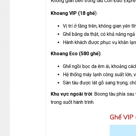
Không gian bên trong tàu Côn Đảo Expres
Khoang VIP (18 ghế
):
Vị trí ở tầng trên, không gian yên tĩ
Ghế bằng da thật, có khả năng ngả 
Hành khách được phục vụ khăn lạnh
Khoang Eco (580 ghế)
:
Ghế ngồi bọc da êm ái, khoảng cách
Hệ thống máy lạnh công suất lớn, v
Sàn tàu được lát gỗ sang trọng, chố
Khu vực ngoài trời
: Boong tàu phía sau
trong suốt hành trình.